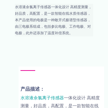
水溶液余氯离子传感器一体化设计 高精度测量，
好品质，高配置，是一款智能在线水质传感器，
本产品使用的电极是一种敞开式极谱型传感器，
由三电极系组成，包括参比电极、工作电极、对
电极，此外还添加了温度补偿系统。
产品描述：
水溶液余氯离子传感器
一体化设计 高精度
测量，好品质，高配置，是一款智能在线