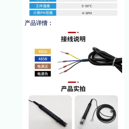
产品详情：