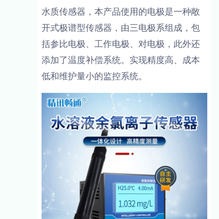
水质传感器，本产品使用的电极是一种敞
开式极谱型传感器，由三电极系组成，包
括参比电极、工作电极、对电极，此外还
添加了温度补偿系统。实现精度高、成本
低和维护量小的监控系统。