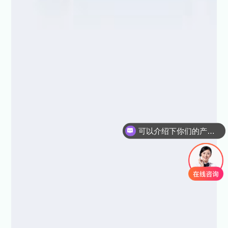
可以介绍下你们的产品么