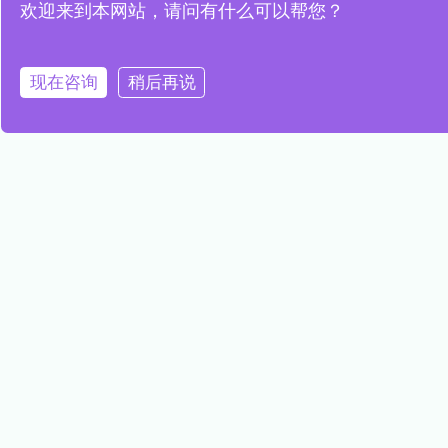
欢迎来到本网站，请问有什么可以帮您？
5. 总磷检测
总磷是指水中所有磷元素的总量，可以反映水质中的
现在咨询
稍后再说
含量。智能水质传感器可以通过检测总磷来检测水质中的
含量，为饮用水的安全性提供保障。
智能水质传感器在水质监测和预警中的应用，为饮用
的安全性提供保障，同时也为环境保护和可持续发展做出
贡献。
结论
本文介绍了智能水质传感器的基本原理和分类，并重
探讨了智能水质传感器在水质监测和预警中的应用。本文
合国内外相关研究成果，提出了利用智能水质传感器实现
质监测与预警的具体方法和技术路线，并对实际应用效果
行了评估。未来，随着智能水质传感器技术的不断发展，