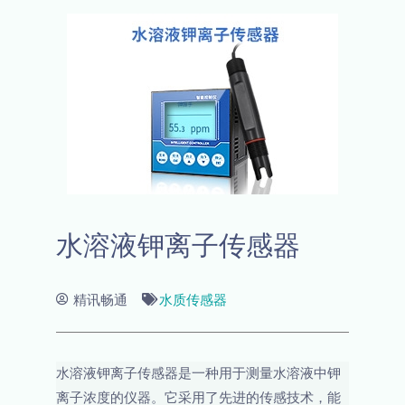
水溶液钾离子传感器
精讯畅通
水质传感器
水溶液钾离子传感器是一种用于测量水溶液中钾
离子浓度的仪器。它采用了先进的传感技术，能