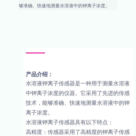
够准确、快速地测量水溶液中的钾离子浓度。
产品介绍：
水溶液钾离子传感器是一种用于测量水溶液
中钾离子浓度的仪器。它采用了先进的传感
技术，能够准确、快速地测量水溶液中的钾
离子浓度。
水溶液钾离子传感器具有以下特点：
高精度：传感器采用了高精度的钾离子传感