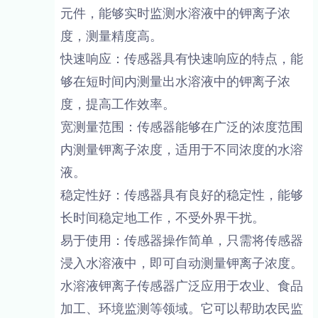
元件，能够实时监测水溶液中的钾离子浓
度，测量精度高。
快速响应：传感器具有快速响应的特点，能
够在短时间内测量出水溶液中的钾离子浓
度，提高工作效率。
宽测量范围：传感器能够在广泛的浓度范围
内测量钾离子浓度，适用于不同浓度的水溶
液。
稳定性好：传感器具有良好的稳定性，能够
长时间稳定地工作，不受外界干扰。
易于使用：传感器操作简单，只需将传感器
浸入水溶液中，即可自动测量钾离子浓度。
水溶液钾离子传感器广泛应用于农业、食品
加工、环境监测等领域。它可以帮助农民监