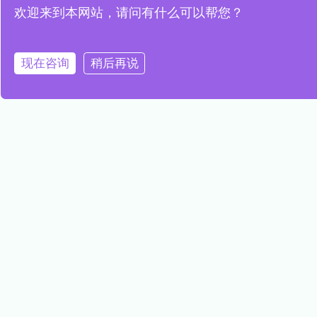
欢迎来到本网站，请问有什么可以帮您？
PREVIOUS
NEXT
现在咨询
稍后再说
水质传感器在水质标准制定中的重要性
水质传感器在水质污染预警中的作用
推荐阅读
高精度水质传感器，精准探测水质
变化，守护生态健康
READ MORE »
创新水质传感器解决方案，全面保
障饮用水安全
READ MORE »