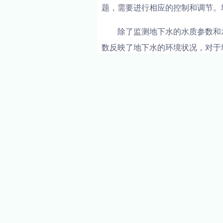
题，需要进行相应的控制和调节。
除了监测地下水的水质参数和
数反映了地下水的环境状况，对于
氧、中毒等问题，需要进行相应的
在地下水资源管理中，水质传
康状况，采取相应的措施进行保护
行保护和管理。这些措施可以有效
PREVIOUS
水质传感器在水处理工艺中