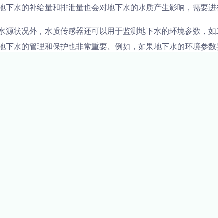
地下水的补给量和排泄量也会对地下水的水质产生影响，需要进
水源状况外，水质传感器还可以用于监测地下水的环境参数，如
地下水的管理和保护也非常重要。例如，如果地下水的环境参数
监测和处理。
感器是非常重要的一部分。通过实时监测地下水的水质参数和水
和管理。同时，通过监测地下水的环境参数，可以及时掌握地下
地保护地下水资源，确保地下水的可持续利用。
文章来源于
的应用
水质传