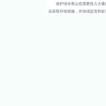
保护绿水青山也需要投入大量
业采取环保措施，并加强监管和处
从自身做起，减少对环境的污染，
保护绿水青山，共享美好未来
力，才能让我们拥有更加健康、美
PREVIOUS
绿水青山，美丽中国
推荐阅读