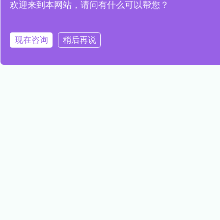
高精度水质传感器，精准探测水质
欢迎来到本网站，请问有什么可以帮您？
变化，守护生态健康
现在咨询
稍后再说
READ MORE »
创新水质传感器解决方案，全面保
障饮用水安全
READ MORE »
水质传感器的革新，精准监测，守
护水质安全
READ MORE »