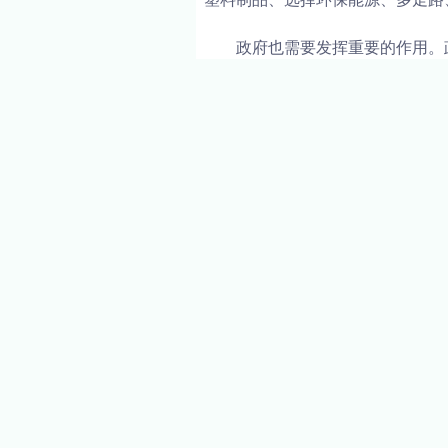
政府也需要发挥重要的作用。
政府还应该提供资金支持，促进环
绿水青山是我们必须保护的。
们的生存提供希望。只有通过我们
PREVIOUS
绿色水资源管理与可持续发
推荐阅读