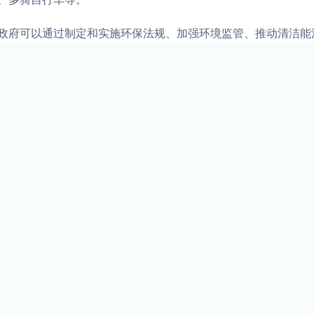
政府可以通过制定和实施环保法规、加强环境监管、推动清洁能
保技术的发展和应用。政府还可以鼓励人们积极参与到环保运动
我们需要认识到环境保护的重要性，积极参与到环保运动中来，
的共同努力，才能保护绿水青山，为我们的生存和发展提供保障
文章来源于
展