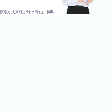
源等方式来保护绿水青山。同时，
中来，提高公众的环保意识。
政府也需要发挥重要的作用，为我
。
网络，若有侵权，请联系我们删除。
NEXT
构建绿水青山的生态文明体系