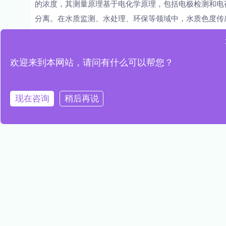
的浓度，其测量原理基于电化学原理，包括电极检测和电
分离。在水质监测、水处理、环保等领域中，水质色度传
器被广泛应用。
文章来源于网络，若有侵权，请联系我们删除
欢迎来到本网站，请问有什么可以帮您？
现在咨询
稍后再说
PREVIOUS
NEXT
绿水青山，生态文明建设的价值追求
pH值传感器的选择与使用指南
推荐阅读
高精度水质传感器，精准探测水质
变化，守护生态健康
READ MORE »