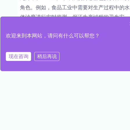
角色。例如，食品工业中需要对生产过程中的水
体浊度进行实时监测，保证生产过程的卫生安
全；制药工业中，浊度传感器可以帮助检测原料
水质和成品水质，确保产品的质量。
欢迎来到本网站，请问有什么可以帮您？
总之，浊度传感器在水质监测和管理中有着广泛
现在咨询
稍后再说
的应用场景，它们不仅可以帮助我们及时发现水
质问题，还可以提高水资源的利用效率，保障人
民群众的生活健康。
PREVIOUS
NEXT
水质传感器的类型和特点
水质浊度传感器是如何工作的?