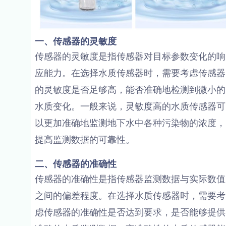
一、传感器的灵敏度
传感器的灵敏度是指传感器对目标参数变化的响
应能力。在选择水质传感器时，需要考虑传感器
的灵敏度是否足够高，能否准确地检测到微小的
水质变化。一般来说，灵敏度高的水质传感器可
以更加准确地监测地下水中各种污染物的浓度，
提高监测数据的可靠性。
二、传感器的准确性
传感器的准确性是指传感器监测数据与实际数值
之间的偏差程度。在选择水质传感器时，需要考
虑传感器的准确性是否达到要求，是否能够提供