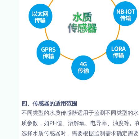
四、传感器的适用范围
不同类型的水质传感器适用于监测不同类型的水
质参数，如PH值、溶解氧、电导率、浊度等。
选择水质传感器时，需要根据监测需求确定需要